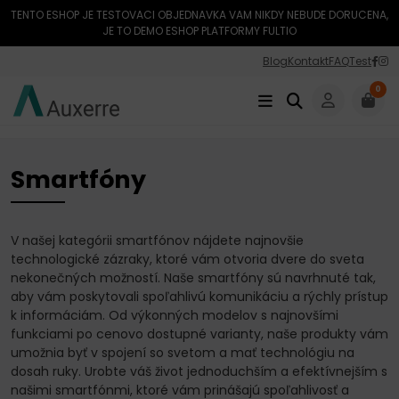
TENTO ESHOP JE TESTOVACI OBJEDNAVKA VAM NIKDY NEBUDE DORUCENA,
JE TO DEMO ESHOP PLATFORMY FULTIO
Blog
Kontakt
FAQ
Test
0
Úvod
Elektronika
Smartfóny
Smartfóny
V našej kategórii smartfónov nájdete najnovšie
technologické zázraky, ktoré vám otvoria dvere do sveta
nekonečných možností. Naše smartfóny sú navrhnuté tak,
aby vám poskytovali spoľahlivú komunikáciu a rýchly prístup
k informáciám. Od výkonných modelov s najnovšími
funkciami po cenovo dostupné varianty, naše produkty vám
umožnia byť v spojení so svetom a mať technológiu na
dosah ruky. Urobte váš život jednoduchším a efektívnejším s
našimi smartfónmi, ktoré vám prinášajú spoľahlivosť a