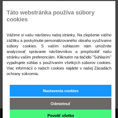
Detail produktu
Detail produktu
Táto webstránka používa súbory
cookies
Skladom
Novinka
Vážime si vašu návštevu našej stránky. Na zlepšenie vášho
zážitku a poskytnutie personalizovaného obsahu využívame
súbory cookies. S vaším súhlasom nám umožníte
analyzovať správanie návštevníkov a prispôsobiť našu
stránku vašim preferenciám. Kliknutím na tlačidlo "Súhlasím"
Smartfón 256GB
vyjadrujete súhlas s používaním všetkých súborov cookies.
Viac informácií o našich cookies nájdete v našej Zásadách
850,00 €
1 000,00 €
ochrany súkromia.
Detail produktu
Nastavenia cookies
Odmietnuť
Povoliť všetko