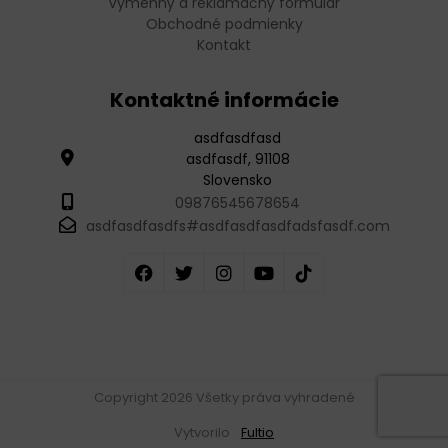
Vymenný a reklamačný formulár
Obchodné podmienky
Kontakt
Kontaktné informácie
asdfasdfasd
asdfasdf, 91108
Slovensko
09876545678654
asdfasdfasdfs#asdfasdfasdfadsfasdf.com
Copyright 2026 Všetky práva vyhradené
Vytvorilo
Fultio