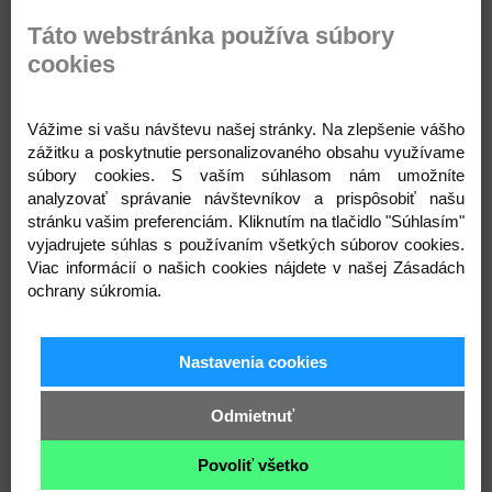
Popis
Parametre
Prílohy
Komentáre
Táto webstránka používa súbory
Recenzie
Otázka na produkt
cookies
Detské tričko je pohodlným a štýlovým
Vážime si vašu návštevu našej stránky. Na zlepšenie vášho
oblečením pre malé nadšené dobrodruhy. Toto
zážitku a poskytnutie personalizovaného obsahu využívame
tričko je vyrobené z mäkkých a kvalitných
súbory cookies. S vaším súhlasom nám umožníte
materiálov, čím zabezpečuje pohodlie a
analyzovať správanie návštevníkov a prispôsobiť našu
slobodu pohybu. S rôznorodými dizajnmi a
stránku vašim preferenciám. Kliknutím na tlačidlo "Súhlasím"
farebnými možnosťami sa detské tričko stáva
vyjadrujete súhlas s používaním všetkých súborov cookies.
skvelým spoločníkom pre hranie, športovanie a
Viac informácií o našich cookies nájdete v našej Zásadách
každodenné radovánky. Je ideálnym doplnkom
ochrany súkromia.
do šatníka každého dieťaťa, ktoré chce vyjadriť
svoju osobnosť a štýl.
Nastavenia cookies
Odmietnuť
Súvisiace produkty
Povoliť všetko