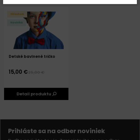
Skladom
Novinka
Detské bavlnené tričko
15,00 €
25,00 €
Detail produktu
Prihláste sa na odber noviniek