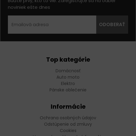
Buďte prvý, kto to vie. Zaregistrujte sa na odber
noviniek ešte dnes
ODOBERAŤ
Top kategórie
Domácnosť
Auto moto
Elektro
Pánske oblečenie
Informácie
Ochrana osobných údajov
Odstúpenie od zmluvy
Cookies