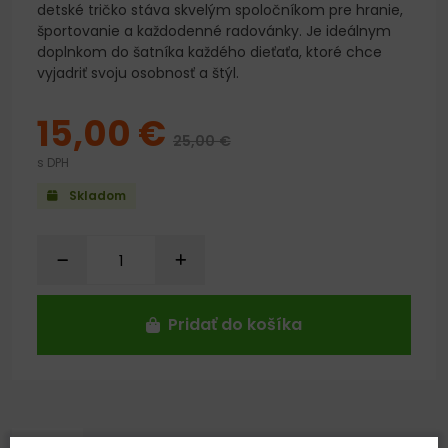
detské tričko stáva skvelým spoločníkom pre hranie,
športovanie a každodenné radovánky. Je ideálnym
doplnkom do šatníka každého dieťaťa, ktoré chce
vyjadriť svoju osobnosť a štýl.
15,00 €
25,00 €
s DPH
Skladom
Pridať do košíka