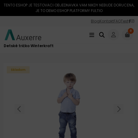
TENTO ESHOP JE TESTOVACI OBJEDNAVKA VAM NIKDY NEBUDE DORUCENA,
JE TO DEMO ESHOP PLATFORMY FULTIO
Blog
Kontakt
FAQ
Test
0
Úvod
Oblečenie
Detské oblečenie
Detské trička
Detské tričko Winterkraft
Skladom